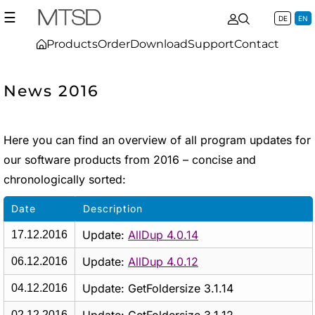
☰
DE
EN
Products
Order
Download
Support
Contact
News 2016
Here you can find an overview of all program updates for
our software products from 2016 – concise and
chronologically sorted:
Date
Description
Update:
AllDup 4.0.14
17.12.2016
Update:
AllDup 4.0.12
06.12.2016
Update: GetFoldersize 3.1.14
04.12.2016
02.12.2016