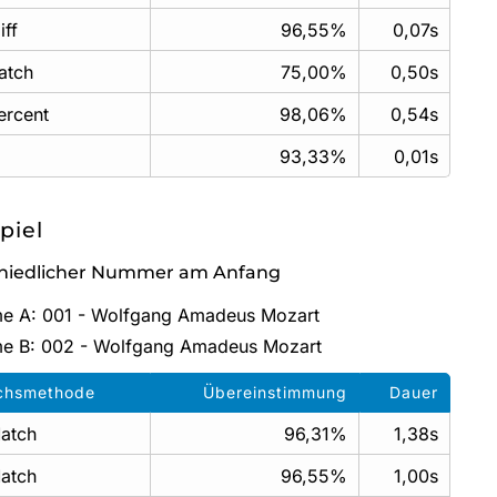
ff
96,55%
0,07s
atch
75,00%
0,50s
ercent
98,06%
0,54s
93,33%
0,01s
spiel
hiedlicher Nummer am Anfang
e A: 001 - Wolfgang Amadeus Mozart
me B: 002 - Wolfgang Amadeus Mozart
ichsmethode
Übereinstimmung
Dauer
atch
96,31%
1,38s
atch
96,55%
1,00s