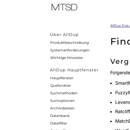
AllDup Dok
Über AllDup
Fin
Produktbeschreibung
Systemanforderungen
Wichtige Hinweise
Verg
AllDup Hauptfenster
Folgende
Hauptfenster
Smart
Quellordner
Fuzzy
Suchmethoden
Suchoptionen
Levens
Archivdateien
Ratcli
Datenbank
MatchD
Dateifilter