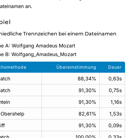
ateinamen an.
piel
hiedliche Trennzeichen bei einem Dateinamen
me A: Wolfgang Amadeus Mozart
me B: Wolfgang_Amadeus_Mozart
ichsmethode
Übereinstimmung
Dauer
atch
88,34%
0,63s
atch
91,30%
0,75s
tein
91,30%
1,16s
f-Obershelp
82,61%
1,53s
ff
91,30%
0,09s
atch
100,00%
0,33s