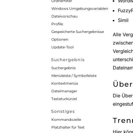
WordM
Ordnerfilter
Windows Umgebungsvariablen
FuzzyP
Dateivorschau
Simil
Profile
Gespeicherte Suchergebnisse
Alle Ver
Optionen
zwischen
Update-Tool
Verglei
untersch
Suchergebnis
Dateinam
Suchergebnis
Menüleiste / Symbolleiste
Übe
Kontextmenüs
Dateimanager
Die Über
Tastaturkürzel
eingestu
Sonstiges
Tren
Kommandozeile
Platzhalter für Text
Hier kön