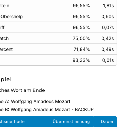
tein
96,55%
1,81s
f-Obershelp
96,55%
0,60s
ff
96,55%
0,07s
atch
75,00%
0,42s
ercent
71,84%
0,49s
93,33%
0,01s
spiel
iches Wort am Ende
me A: Wolfgang Amadeus Mozart
me B: Wolfgang Amadeus Mozart - BACKUP
ichsmethode
Übereinstimmung
Dauer