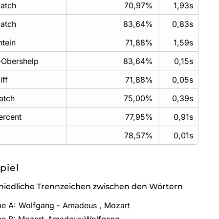
atch
70,97%
1,93s
atch
83,64%
0,83s
tein
71,88%
1,59s
f-Obershelp
83,64%
0,15s
ff
71,88%
0,05s
atch
75,00%
0,39s
ercent
77,95%
0,91s
78,57%
0,01s
spiel
hiedliche Trennzeichen zwischen den Wörtern
e A: Wolfgang - Amadeus , Mozart