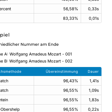
ercent
56,58%
0,33s
83,33%
0,01s
spiel
hiedlicher Nummer am Ende
e A: Wolfgang Amadeus Mozart - 001
me B: Wolfgang Amadeus Mozart - 002
ichsmethode
Übereinstimmung
Dauer
atch
96,43%
1,41s
atch
96,55%
1,09s
tein
96,55%
1,83s
f-Obershelp
96,55%
0,22s