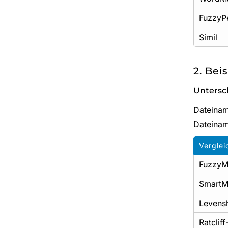
FuzzyP
Simil
2. Bei
Untersc
Dateinam
Dateina
Vergle
FuzzyM
SmartM
Levensh
Ratclif