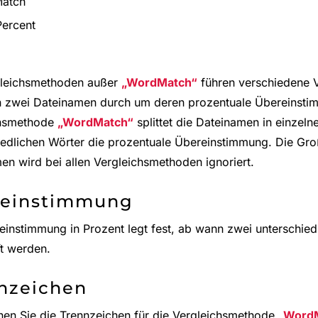
atch
ercent
gleichsmethoden außer
WordMatch
führen verschiedene 
 zwei Dateinamen durch um deren prozentuale Übereinsti
chsmethode
WordMatch
splittet die Dateinamen in einzel
iedlichen Wörter die prozentuale Übereinstimmung. Die Gro
en wird bei allen Vergleichsmethoden ignoriert.
reinstimmung
einstimmung in Prozent legt fest, ab wann zwei unterschied
ft werden.
nzeichen
nen Sie die Trennzeichen für die Vergleichsmethode
Word