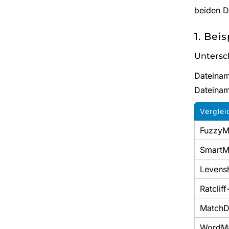
beiden D
1. Beis
Untersc
Dateina
Dateina
Vergle
FuzzyM
SmartM
Levensh
Ratclif
MatchDi
WordM