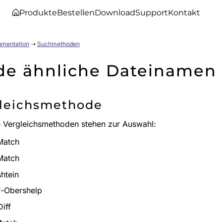
Produkte
Bestellen
Download
Support
Kontakt
umentation
➝
Suchmethoden
de ähnliche Dateinamen
leichsmethode
 Vergleichsmethoden stehen zur Auswahl:
Match
Match
htein
ff-Obershelp
iff