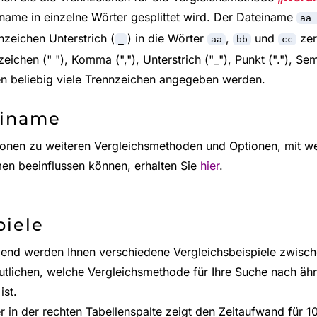
iname in einzelne Wörter gesplittet wird. Der Dateiname
aa_
nzeichen Unterstrich (
) in die Wörter
,
und
zer
_
aa
bb
cc
eichen (" "), Komma (","), Unterstrich ("_"), Punkt ("."), Se
n beliebig viele Trennzeichen angegeben werden.
einame
ionen zu weiteren Vergleichsmethoden und Optionen, mit we
en beeinflussen können, erhalten Sie
hier
.
piele
end werden Ihnen verschiedene Vergleichsbeispiele zwisc
utlichen, welche Vergleichsmethode für Ihre Suche nach äh
ist.
r in der rechten Tabellenspalte zeigt den Zeitaufwand für 