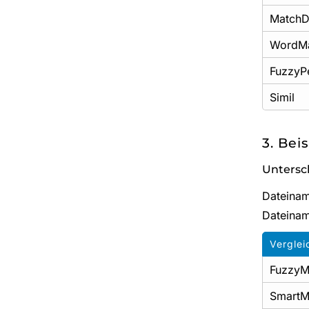
MatchDi
WordM
FuzzyP
Simil
3. Bei
Untersc
Dateinam
Dateina
Vergle
FuzzyM
SmartM