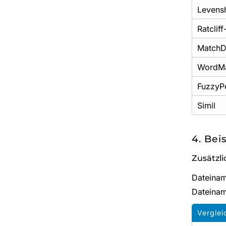
Levensh
Ratclif
MatchDi
WordM
FuzzyP
Simil
4. Bei
Zusätzl
Dateina
Dateina
Vergle