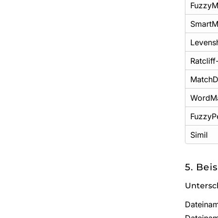
FuzzyM
SmartM
Levensh
Ratclif
MatchDi
WordM
FuzzyP
Simil
5. Bei
Untersc
Dateinam