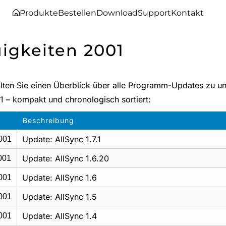
Produkte
Bestellen
Download
Support
Kontakt
igkeiten 2001
alten Sie einen Überblick über alle Programm-Updates zu u
1 – kompakt und chronologisch sortiert:
Beschreibung
Update: AllSync 1.7.1
001
Update: AllSync 1.6.20
001
Update: AllSync 1.6
001
Update: AllSync 1.5
001
Update: AllSync 1.4
001