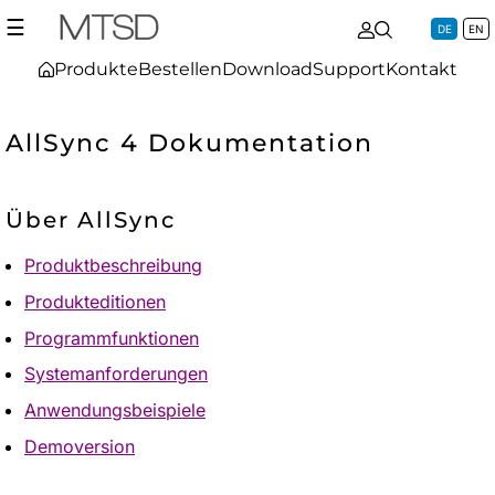
☰
DE
EN
Produkte
Bestellen
Download
Support
Kontakt
AllSync 4 Dokumentation
Über AllSync
Produktbeschreibung
Produkteditionen
Programmfunktionen
Systemanforderungen
Anwendungsbeispiele
Demoversion