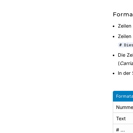
Forma
Zeilen
Zeilen
# Die
Die Ze
(
Carri
In der
Format
Numme
Text
# ...