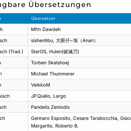
ügbare Übersetzungen
e
Übersetzer
ch
Mfm Dawdeh
sch
sishentibu, 大眼仔~旭（Anan）
sch (Trad.)
StarOS, Hulen(破滅刃)
h
Torben Skalshoej
h
Michael Thummerer
h
VeikkoM
sisch
JP.Quélo, Largo
sch
Pandelis Zeniodis
sch
Gennaro Esposito, Cesare Tarabocchia, Gia
Margarito, Roberto B.