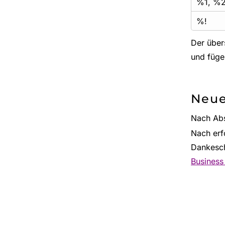
%1, %2,
%!
Der übers
und füge
Neue
Nach Abs
Nach erf
Dankesch
Business