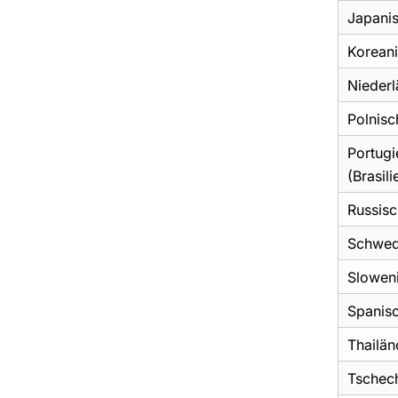
Japani
Korean
Niederl
Polnisc
Portugi
(Brasili
Russisc
Schwed
Slowen
Spanis
Thailän
Tschec