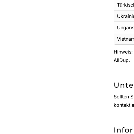
Türkisc
Ukraini
Ungari
Vietna
Hinweis:
AllDup.
Unte
Sollten 
kontaktie
Info