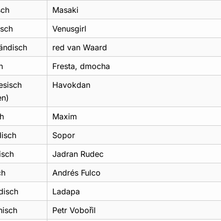
sch
Masaki
isch
Venusgirl
ändisch
red van Waard
h
Fresta, dmocha
esisch
Havokdan
en)
h
Maxim
isch
Sopor
isch
Jadran Rudec
ch
Andrés Fulco
disch
Ladapa
hisch
Petr Vobořil