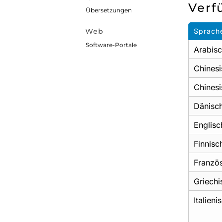
Verf
Übersetzungen
Web
Sprach
Software-Portale
Arabis
Chinesi
Chinesi
Dänisc
Englisc
Finnisc
Franzö
Griechi
Italieni