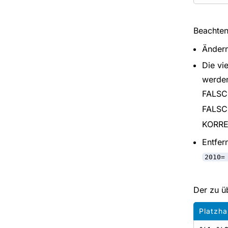
Beachten
Ändern
Die vi
werde
FALS
FALS
KORR
Entfer
2010=
Der zu ü
Platzha