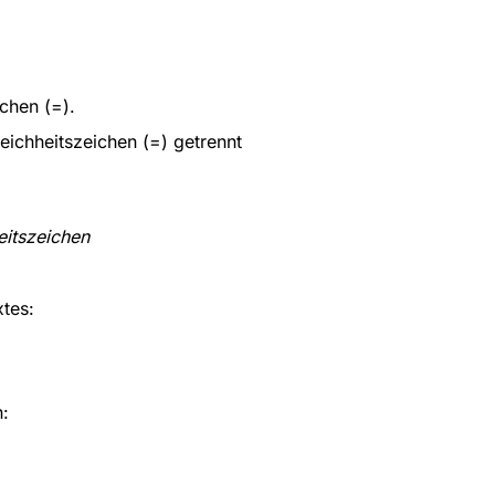
chen (=).
eichheitszeichen (=) getrennt
eitszeichen
tes:
n: